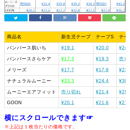
商品名
新生児テープ
テープS
テー
パンパース肌いち
¥19.1
¥20.0
¥24.
パンパースさらケア
¥17.3
¥19.3
売り
メリーズ
¥17.7
¥17.6
¥23.
ナチュラルムーニー
¥33.3
¥24.4
¥30.
ムーニーエアフィット
売り切れ
¥21.4
¥29.
GOON
¥20.1
¥21.6
¥27.
横にスクロールできます☞
※上記は１枚当たりの価格です。